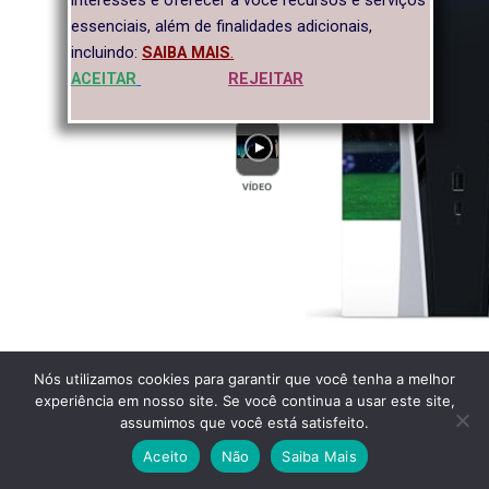
interesses e oferecer a você recursos e serviços
essenciais, além de finalidades adicionais,
incluindo:
SAIBA MAIS
.
ACEITAR
REJEITAR
Nós utilizamos cookies para garantir que você tenha a melhor
experiência em nosso site. Se você continua a usar este site,
assumimos que você está satisfeito.
Facebook
Twitter
Email
Pinterest
LinkedIn
WhatsApp
Reddit
Share
Aceito
Não
Saiba Mais