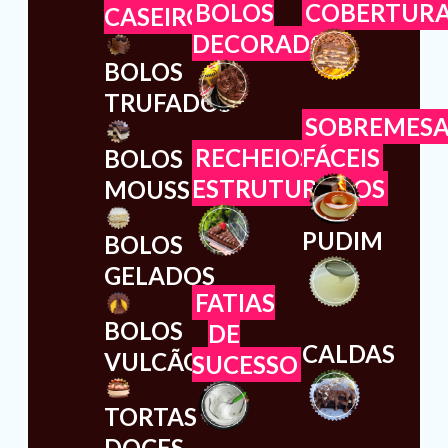
BOLOS
COBERTUR
CASEIROS
DECORADOS
BOLOS
TRUFADOS
SOBREMESA
RECHEIOS
FÁCEIS
BOLOS
ESTRUTURADOS
MOUSSES
PUDIM
BOLOS
GELADOS
FATIAS
BOLOS
DE
CALDAS
VULCÃO
SUCESSO
TORTAS
DOCES