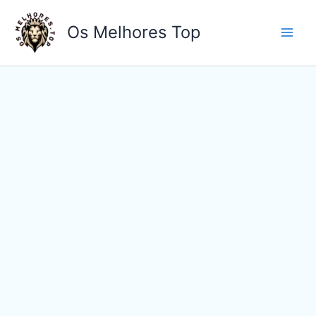
Ir
para
Os Melhores Top
o
conteúdo