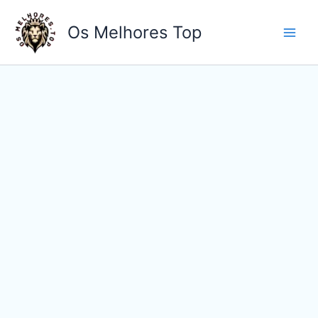
Ir
para
Os Melhores Top
o
conteúdo