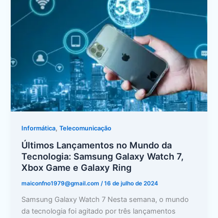
Galaxy
Watch
7,
Xbox
Game
e
Galaxy
Ring
,
Informática
Telecomunicação
Últimos Lançamentos no Mundo da
Tecnologia: Samsung Galaxy Watch 7,
Xbox Game e Galaxy Ring
maiconfno1979@gmail.com
/
16 de julho de 2024
Samsung Galaxy Watch 7 Nesta semana, o mundo
da tecnologia foi agitado por três lançamentos