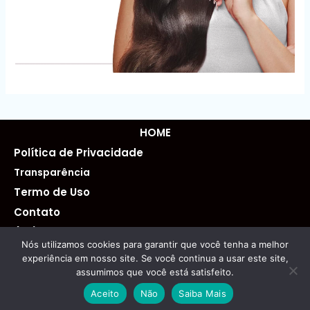
HOME
Política de Privacidade
Transparência
Termo de Uso
Contato
(82)996569795
Nós utilizamos cookies para garantir que você tenha a melhor
atendimento@osmelhores.top
experiência em nosso site. Se você continua a usar este site,
assumimos que você está satisfeito.
Copyright © 2026 Os Melhores Top | Powered by Os Melhores
Top
Aceito
Não
Saiba Mais