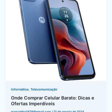
Barato:
k
Dicas
e
Ofertas
Imperdíveis
,
Informática
Telecomunicação
Onde Comprar Celular Barato: Dicas e
Ofertas Imperdíveis
maiconfno1979@gmail.com
/
21 de agosto de 2024