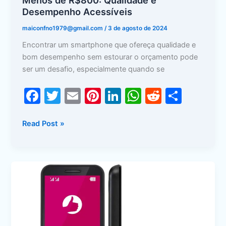
Desempenho Acessíveis
maiconfno1979@gmail.com
/
3 de agosto de 2024
Encontrar um smartphone que ofereça qualidade e
bom desempenho sem estourar o orçamento pode
ser um desafio, especialmente quando se
F
T
E
Pi
Li
W
R
S
a
w
m
nt
n
h
e
h
c
itt
ai
er
k
at
d
ar
Read Post »
e
er
l
e
e
s
di
e
b
st
dI
A
t
“Top
o
n
p
12
o
p
Celulares
Abaixo
k
dos