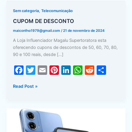
CUPOM
,
Sem categoria
Telecomunicação
DE
CUPOM DE DESCONTO
DESCONTO
maiconfno1979@gmail.com
/
21 de novembro de 2024
A Loja Influenciador Magalu Supertoratora esta
oferecendo cupons de descontos de 50, 60, 70, 80,
90 e 100 reais, desde […]
F
T
E
Pi
Li
W
R
S
a
w
m
nt
n
h
e
h
c
itt
ai
er
k
at
d
ar
Read Post »
e
er
l
e
e
s
di
e
b
st
dI
A
t
Onde
o
n
p
Comprar
o
p
Celular