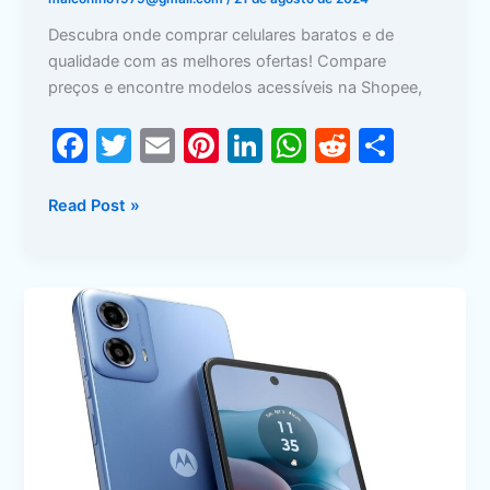
Descubra onde comprar celulares baratos e de
qualidade com as melhores ofertas! Compare
preços e encontre modelos acessíveis na Shopee,
F
T
E
Pi
Li
W
R
S
a
w
m
nt
n
h
e
h
c
itt
ai
er
k
at
d
ar
Read Post »
e
er
l
e
e
s
di
e
b
st
dI
A
t
Os
o
n
p
Melhores
o
p
Smartphones
de
k
2024