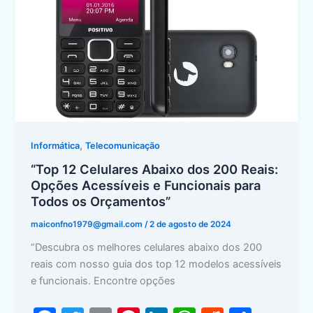
200
Reais:
Opções
Acessíveis
e
Funcionais
para
Todos
os
,
Informática
Telecomunicação
Orçamentos”
“Top 12 Celulares Abaixo dos 200 Reais:
Opções Acessíveis e Funcionais para
Todos os Orçamentos”
maiconfno1979@gmail.com
/
2 de agosto de 2024
“Descubra os melhores celulares abaixo dos 200
reais com nosso guia dos top 12 modelos acessíveis
e funcionais. Encontre opções