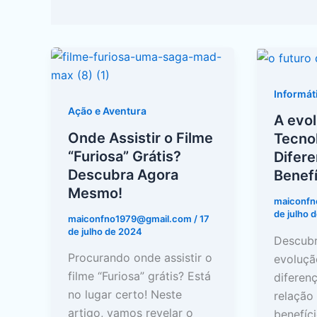
Onde
A
Assistir
evoluçã
o
do
Informát
Filme
5G
Ação e Aventura
A evo
“Furiosa”
–
Onde Assistir o Filme
Tecnol
Grátis?
Tecnolo
“Furiosa” Grátis?
Difere
Descubra
Diferen
Descubra Agora
Benefí
Agora
e
Mesmo!
maiconf
Mesmo!
Benefíc
de julho 
maiconfno1979@gmail.com
/
17
de julho de 2024
Descubr
Procurando onde assistir o
evoluçã
filme “Furiosa” grátis? Está
diferen
no lugar certo! Neste
relação
artigo, vamos revelar o
benefíci