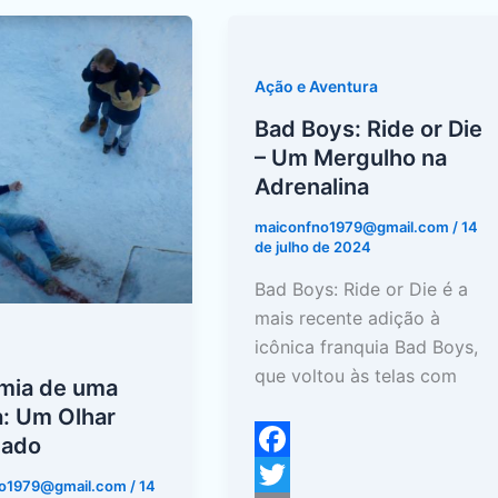
s
I
A
i
r
ia
Bad
t
n
p
t
e
Boys:
p
Ride
Ação e Aventura
or
Bad Boys: Ride or Die
Die
– Um Mergulho na
–
Adrenalina
do
Um
maiconfno1979@gmail.com
/
14
Mergulho
de julho de 2024
na
Bad Boys: Ride or Die é a
Adrenalina
mais recente adição à
icônica franquia Bad Boys,
que voltou às telas com
mia de uma
: Um Olhar
hado
F
no1979@gmail.com
/
14