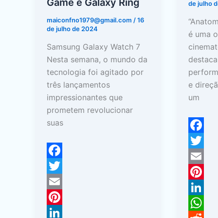
Game e Galaxy Ring
de julho 
maiconfno1979@gmail.com
/
16
“Anatom
de julho de 2024
é uma o
Samsung Galaxy Watch 7
cinemat
Nesta semana, o mundo da
destaca
tecnologia foi agitado por
perform
três lançamentos
e direç
impressionantes que
um
prometem revolucionar
suas
F
a
T
F
c
w
E
a
T
e
i
m
P
c
w
E
b
t
a
i
L
e
i
m
P