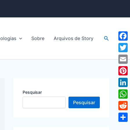
Pesquisar
ologias
Sobre
Arquivos de Story
Face
Twitt
Emai
Pinte
Linke
Pesquisar
Pesquisar
What
Redd
Shar