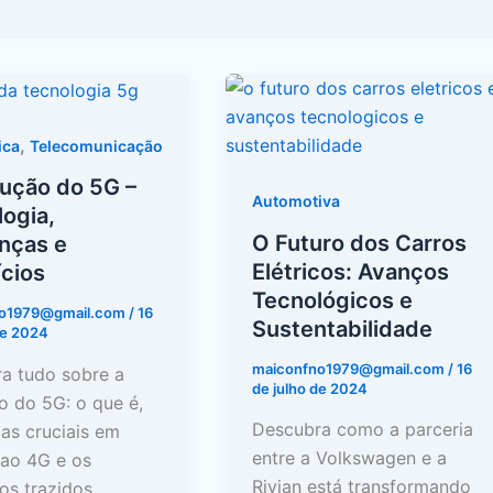
O
o
Futuro
dos
,
ica
Telecomunicação
Carros
lução do 5G –
Elétricos:
Automotiva
ogia,
gia,
Avanços
O Futuro dos Carros
nças e
ças
Tecnológicos
Elétricos: Avanços
cios
e
Tecnológicos e
no1979@gmail.com
/
16
ios
Sustentabilidade
Sustentabilidade
de 2024
maiconfno1979@gmail.com
/
16
a tudo sobre a
de julho de 2024
o do 5G: o que é,
Descubra como a parceria
ças cruciais em
entre a Volkswagen e a
 ao 4G e os
Rivian está transformando
os trazidos