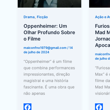
no
Apocali
,
Drama
Ficção
Ação e A
Oppenheimer: Um
Furio
Olhar Profundo Sobre
Mad M
o Filme
Jorna
Apoca
maiconfno1979@gmail.com
/
14
de julho de 2024
maiconf
de julho 
“Oppenheimer” é um filme
que combina performances
“Furios
impressionantes, direção
Max” é 
magistral e uma história
filme da
fascinante. É uma obra que
Mad Max
não apenas
visionár