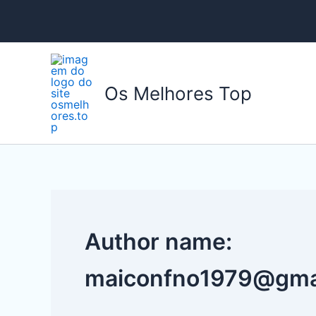
Ir
para
o
conteúdo
Os Melhores Top
Author name:
maiconfno1979@gma