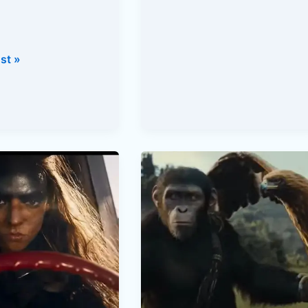
st »
Planeta
dos
Macacos:
O
Reinado
(2024)
–
Um
a
Novo