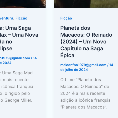
Capítulo
pse
na
,
ventura
Ficção
Ficção
Saga
Épica
sa: Uma Saga
Planeta dos
ax – Uma Nova
Macacos: O Reinado
da no
(2024) – Um Novo
lipse
Capítulo na Saga
Épica
no1979@gmail.com
/
14
de 2024
maiconfno1979@gmail.com
/
14
de julho de 2024
a: Uma Saga Mad
o mais recente
O filme “Planeta dos
 icônica franquia
Macacos: O Reinado” de
, dirigido pelo
2024 é a mais recente
io George Miller.
adição à icônica franquia
“Planeta dos Macacos”,