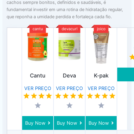
cachos sempre bonitos, definidos e saudáveis, é
fundamental investir em uma rotina de hidratação regular,
que reponha a umidade perdida e fortaleça cada fio.
cantu
devacurl
joico
Cantu
Deva
K-pak
VER PREÇO
VER PREÇO
VER PREÇO
Buy Now
Buy Now
Buy Now