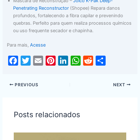
Máscara de Reconstrução –
Joico K-Pak Deep-
Penetrating Reconstructor
(Shopee) Repara danos
profundos, fortalecendo a fibra capilar e prevenindo
quebras. Perfeito para quem realiza processos químicos
ou uso frequente secador e chapinha.
Para mais,
Acesse
F
T
E
Pi
Li
W
R
S
a
w
m
nt
n
h
e
h
c
itt
ai
er
k
at
d
ar
PREVIOUS
NEXT
e
er
l
e
e
s
di
e
b
st
dI
A
t
o
n
p
Posts relacionados
o
p
k