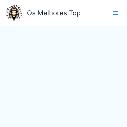
Ir
para
Os Melhores Top
o
conteúdo