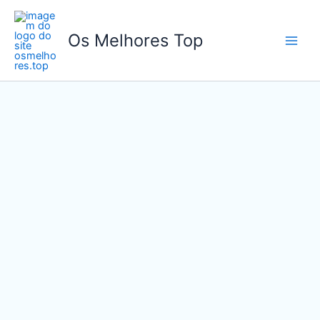
Ir
para
Os Melhores Top
o
conteúdo