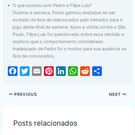
O que ocorreu com Pedro e Filipe Luís?
Durante a semana, Pedro ganhou destaque ao ser
excluído da lista de relacionados pelo treinador para o
jogo deste final de semana. Após a vitória contra o São
Paulo, Filipe Luís foi questionado sobre essa decisão e
explicou que o comportamento considerado
inadequado de Pedro foi o motivo para sua ausência na
lista de convocados.
F
T
E
Pi
Li
W
R
S
a
w
m
nt
n
h
e
h
c
itt
ai
er
k
at
d
ar
PREVIOUS
NEXT
e
er
l
e
e
s
di
e
b
st
dI
A
t
o
n
p
Posts relacionados
o
p